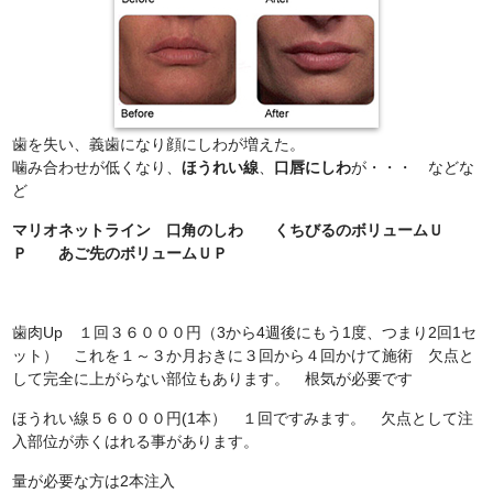
歯を失い、義歯になり顔にしわが増えた。
噛み合わせが低くなり、
ほうれい線
、
口唇にしわ
が・・・ などな
ど
マリオネットライン 口角のしわ くちびるのボリュームＵ
Ｐ あご先のボリュームＵＰ
歯肉Up １回３６０００円（3から4週後にもう1度、つまり2回1セ
ット） これを１～３か月おきに３回から４回かけて施術 欠点と
して完全に上がらない部位もあります。 根気が必要です
ほうれい線５６０００円(1本） １回ですみます。 欠点として注
入部位が赤くはれる事があります。
量が必要な方は2本注入