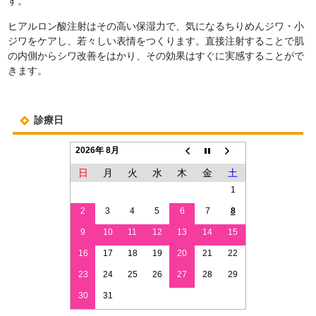
す。
ヒアルロン酸注射はその高い保湿力で、気になるちりめんジワ・小
ジワをケアし、若々しい表情をつくります。直接注射することで肌
の内側からシワ改善をはかり、その効果はすぐに実感することがで
きます。
診療日
2026年 8月
日
月
火
水
木
金
土
1
2
3
4
5
6
7
8
9
10
11
12
13
14
15
16
17
18
19
20
21
22
23
24
25
26
27
28
29
30
31