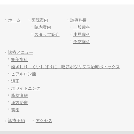
ホーム
医院案内
診療科目
院内案内
一般歯科
スタッフ紹介
小児歯科
予防歯科
診療メニュー
審美歯科
歯ぎしり くいしばりに 咬筋ボツリヌス治療ボトックス
ヒアルロン酸
矯正
ホワイトニング
脂肪溶解
漢方治療
義歯
診療予約
アクセス