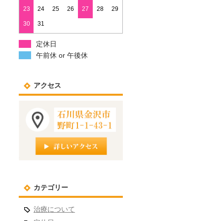
23
24
25
26
27
28
29
30
31
定休日
午前休 or 午後休
アクセス
カテゴリー
治療について