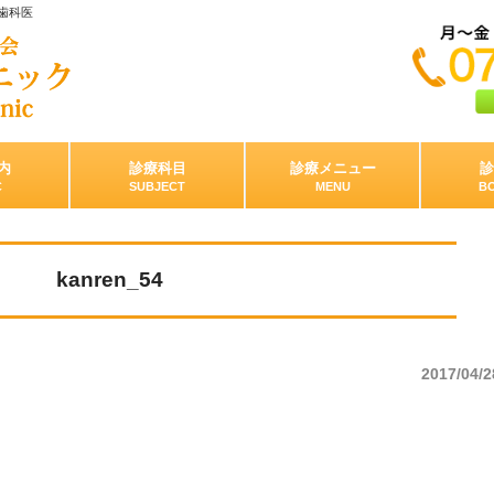
歯科医
内
診療科目
診療メニュー
診
C
SUBJECT
MENU
B
kanren_54
2017/04/2