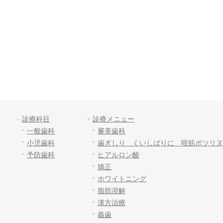
診療科目
診療メニュー
一般歯科
審美歯科
小児歯科
歯ぎしり くいしばりに 咬筋ボツリヌ
予防歯科
ヒアルロン酸
矯正
ホワイトニング
脂肪溶解
漢方治療
義歯